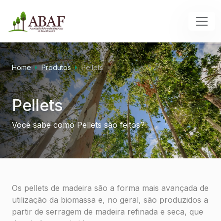
Home
Produtos
Pellets
Pellets
Você sabe como Pellets são feitos?
Os pellets de madeira são a forma mais avançada de
utilização da biomassa e, no geral, são produzidos a
partir de serragem de madeira refinada e seca, que