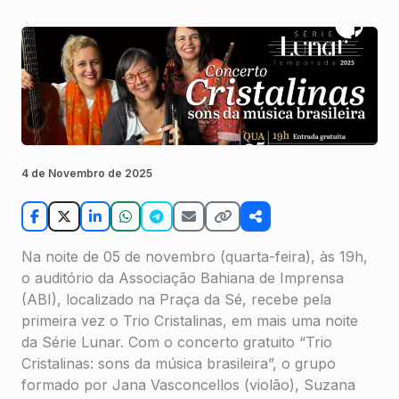
4 de Novembro de 2025
Na noite de 05 de novembro (quarta-feira), às 19h,
o auditório da Associação Bahiana de Imprensa
(ABI), localizado na Praça da Sé, recebe pela
primeira vez o Trio Cristalinas, em mais uma noite
da Série Lunar. Com o concerto gratuito “
Trio
Cristalinas: sons da música brasileira
”, o grupo
formado por Jana Vasconcellos (violão), Suzana