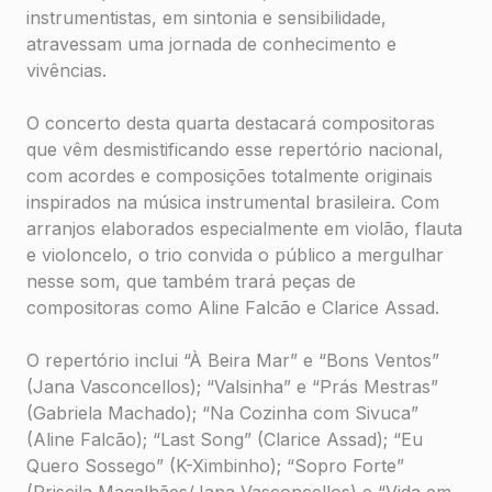
instrumentistas, em sintonia e sensibilidade,
atravessam uma jornada de conhecimento e
vivências.
O concerto desta quarta destacará compositoras
que vêm desmistificando esse repertório nacional,
com acordes e composições totalmente originais
inspirados na música instrumental brasileira. Com
arranjos elaborados especialmente em violão, flauta
e violoncelo, o trio convida o público a mergulhar
nesse som, que também trará peças de
compositoras como Aline Falcão e Clarice Assad.
O repertório inclui “À Beira Mar” e “Bons Ventos”
(Jana Vasconcellos); “Valsinha” e “Prás Mestras”
(Gabriela Machado); “Na Cozinha com Sivuca”
(Aline Falcão); “Last Song” (Clarice Assad); “Eu
Quero Sossego” (K-Ximbinho); “Sopro Forte”
(Priscila Magalhães/Jana Vasconcellos) e “Vida em