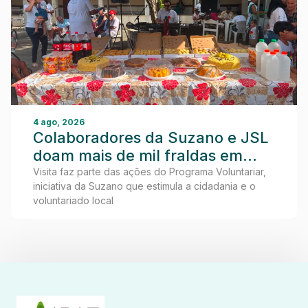
4 ago, 2026
Colaboradores da Suzano e JSL
doam mais de mil fraldas em
visita ao Lar dos Idosos de
Visita faz parte das ações do Programa Voluntariar,
iniciativa da Suzano que estimula a cidadania e o
Teixeira de Freitas
voluntariado local